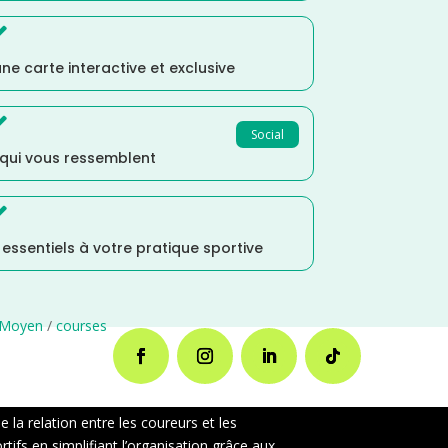

ne carte interactive et exclusive

Social
 qui vous ressemblent

s essentiels à votre pratique sportive
 Moyen
/
courses
la relation entre les coureurs et les
ifs en simplifiant l’organisation grâce aux