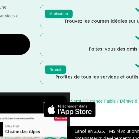
 une
Motivation
services et
Trouvez les courses idéales sur u
Faites-vous des amis
Gratuit
Profitez de tous les services et outil
Mai
/
Grand Est
/
France
/
Distance Semi
/
Distance Faible
/
Dénivelé
×
Chat en Direct
Lancé en 2025, FMS révolutionne 
organisateurs d’événements sport