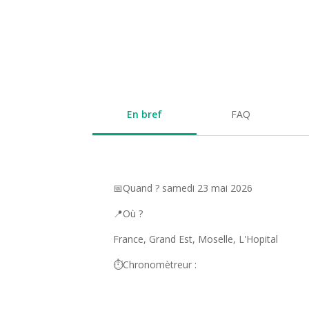
En bref
FAQ
📅Quand ? samedi 23 mai 2026
📍Où ?
France, Grand Est, Moselle, L'Hopital
⏱️Chronomètreur :