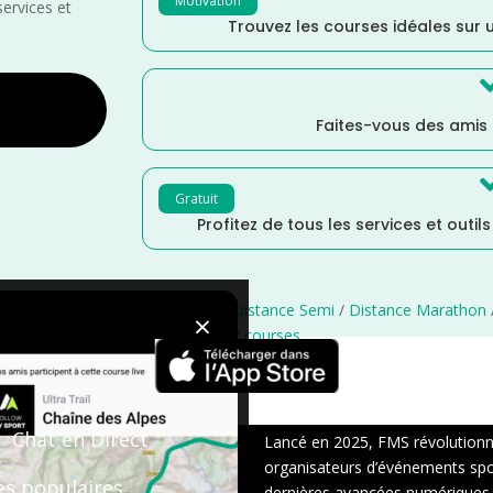
Motivation
services et
Trouvez les courses idéales sur u
Faites-vous des amis
Gratuit
Profitez de tous les services et outil
/
Juillet
/
Hautes Alpes
/
France
/
Distance Semi
/
Distance Marathon
×
Elevé
/
courses
Chat en Direct
Lancé en 2025, FMS révolutionne 
organisateurs d’événements sport
es populaires
dernières avancées numériques : s