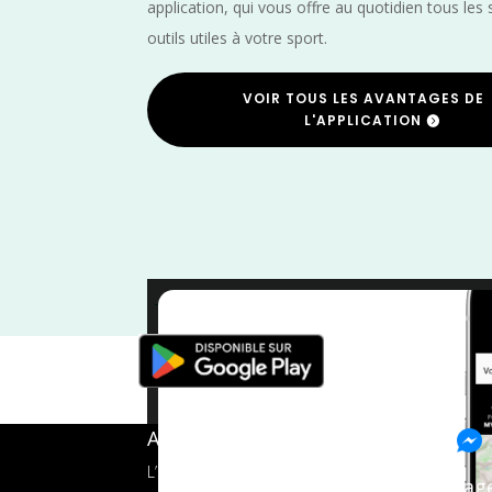
application, qui vous offre au quotidien tous les 
outils utiles à votre sport.
VOIR TOUS LES AVANTAGES DE
L'APPLICATION
Trail
/
Septembre
/
Provence Alpes Côte d'Azur
A propos de FMS
L’application tout-en-un pour les
Pag