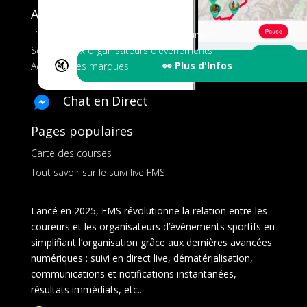
A propos de FMS
L’application tout-en-un pour les coureurs
Services aux organisateurs d’événements
🔇
👀 Plus d'Infos
Ads pour les marques
Chat en Direct
Pages populaires
Carte des courses
Tout savoir sur le suivi live FMS
Lancé en 2025, FMS révolutionne la relation entre les
coureurs et les organisateurs d’événements sportifs en
simplifiant l’organisation grâce aux dernières avancées
numériques : suivi en direct live, dématérialisation,
communications et notifications instantanées,
résultats immédiats, etc..