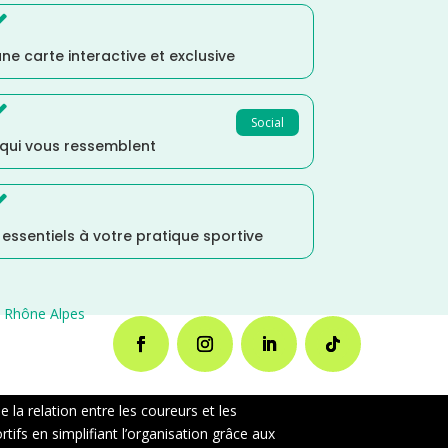

ne carte interactive et exclusive

Social
 qui vous ressemblent

s essentiels à votre pratique sportive
 Rhône Alpes
la relation entre les coureurs et les
ifs en simplifiant l’organisation grâce aux