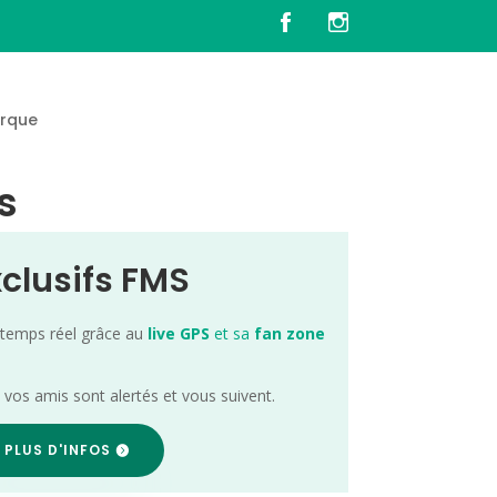
rque
s
xclusifs FMS
 temps réel grâce au
live GPS
et sa
fan zone
; vos amis sont alertés et vous suivent.
 PLUS D'INFOS