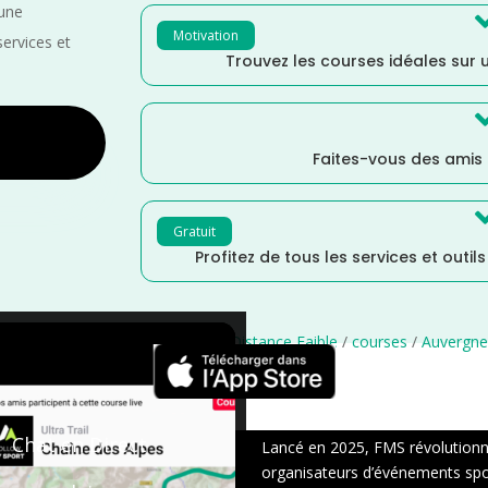
 une
Motivation
services et
Trouvez les courses idéales sur u
Faites-vous des amis
Gratuit
Profitez de tous les services et outil
/
Mai
/
France
/
Distance Semi
/
Distance Faible
/
courses
/
Auvergne
×
Chat en Direct
Lancé en 2025, FMS révolutionne 
organisateurs d’événements sport