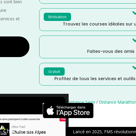
es sont bien
 une
Motivation
services et
Trouvez les courses idéales sur u
Faites-vous des amis
Gratuit
Profitez de tous les services et outil
uvelle Aquitaine
/
Mars
/
France
/
Distance Semi
/
Distance Maratho
×
Chat en Direct
Lancé en 2025, FMS révolutionne 