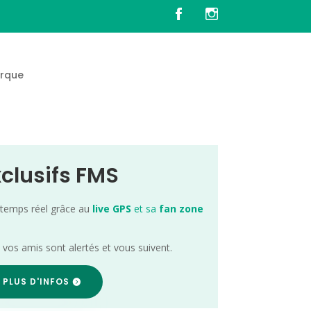
rque
xclusifs FMS
 temps réel grâce au
live GPS
et sa
fan zone
; vos amis sont alertés et vous suivent.
 PLUS D'INFOS