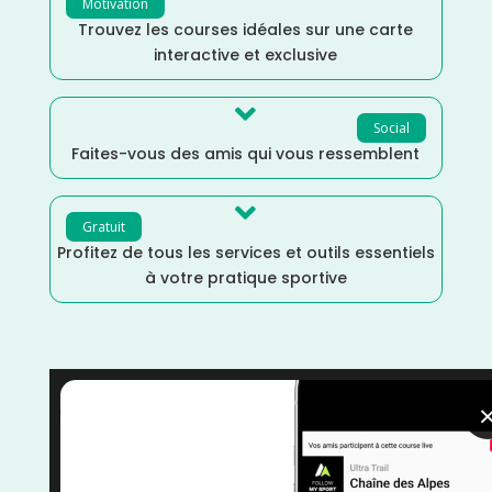
Motivation
Trouvez les courses idéales sur une carte
interactive et exclusive

Social
Faites-vous des amis qui vous ressemblent

Gratuit
Profitez de tous les services et outils essentiels
à votre pratique sportive
Sports Multiples
/
Somme
/
Run & Bike
/
Mai
/
Hauts
de France
/
France
/
Distance Semi
/
Distance
Marathon
/
courses