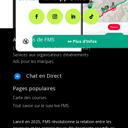
A propos de FMS
🔇
👀 Plus d'Infos
L’application tout-en-un pour les coureurs
Services aux organisateurs d’événements
Ads pour les marques
Chat en Direct
Pages populaires
Carte des courses
Tout savoir sur le suivi live FMS
Lancé en 2025, FMS révolutionne la relation entre les