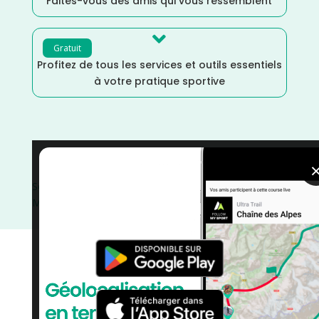
Faites-vous des amis qui vous ressemblent

Gratuit
Profitez de tous les services et outils essentiels
à votre pratique sportive
Trail
/
Puy de Dôme
/
Novembre
/
France
/
Distance
Semi
/
Distance Marathon
/
Dénivelé Moyen
/
Dénivelé
Montagne
/
Dénivelé Elevé
/
courses
/
Auvergne Rhône
Alpes