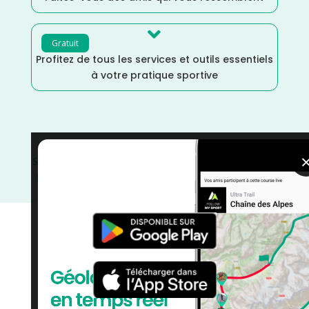

Gratuit
Profitez de tous les services et outils essentiels
à votre pratique sportive
Sarthe
/
Randonnée
/
Pays de la Loire
/
Marche
/
Mai
/
France
/
Distance Faible
/
Dénivelé Moyen
/
Dénivelé
Elevé
/
courses
/
Course à Pied