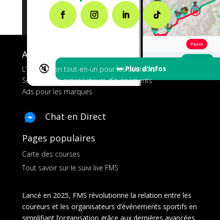
A propos de FMS
🔇
👀 Plus d'Infos
L’application tout-en-un pour les coureurs
Services aux organisateurs d’événements
Ads pour les marques
Chat en Direct
Pages populaires
Carte des courses
Tout savoir sur le suivi live FMS
Lancé en 2025, FMS révolutionne la relation entre les
coureurs et les organisateurs d’événements sportifs en
simplifiant l’organisation grâce aux dernières avancées