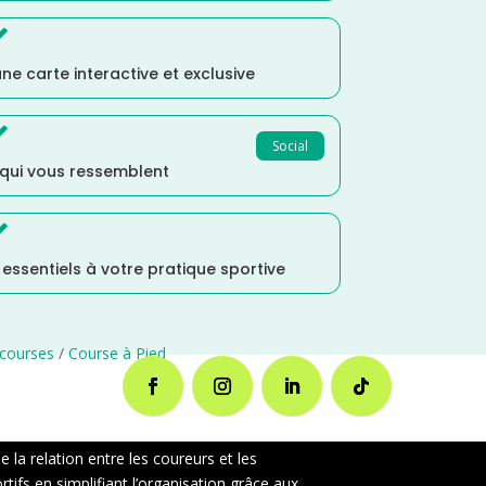

ne carte interactive et exclusive

Social
 qui vous ressemblent

s essentiels à votre pratique sportive
courses
/
Course à Pied
la relation entre les coureurs et les
ifs en simplifiant l’organisation grâce aux