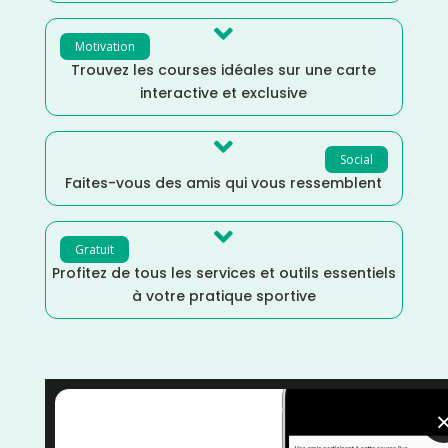

Motivation
Trouvez les courses idéales sur une carte
interactive et exclusive

Social
Faites-vous des amis qui vous ressemblent

Gratuit
Profitez de tous les services et outils essentiels
à votre pratique sportive
Trail
/
Mars
/
Marche Nordique
/
Marche
/
Isère
/
Distance Semi
/
Distance Faible
/
Dénivelé Moyen
/