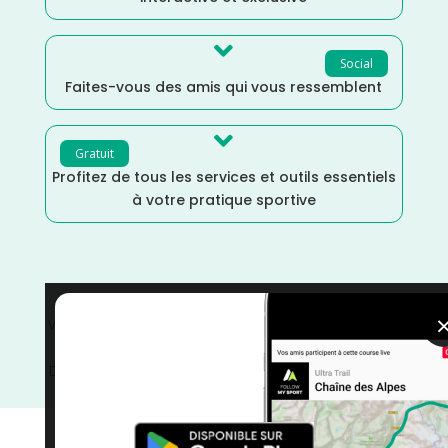

Social
Faites-vous des amis qui vous ressemblent

Gratuit
Profitez de tous les services et outils essentiels
à votre pratique sportive
VTT
/
Vélo tout terrain
/
Vélo
/
Randonnée
/
Pays de la
Loire
/
Octobre
/
Marche
/
Maine et Loire
/
France
/
Distance Semi
/
Distance Marathon
/
Distance Faible
/
Distance 100k
/
Cyclotourisme
/
courses