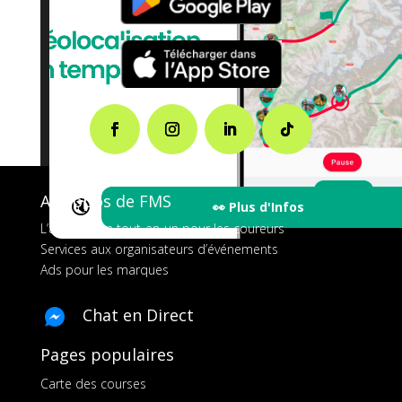
A propos de FMS
🔇
👀 Plus d'Infos
L’application tout-en-un pour les coureurs
Services aux organisateurs d’événements
Ads pour les marques
Chat en Direct
Pages populaires
Carte des courses