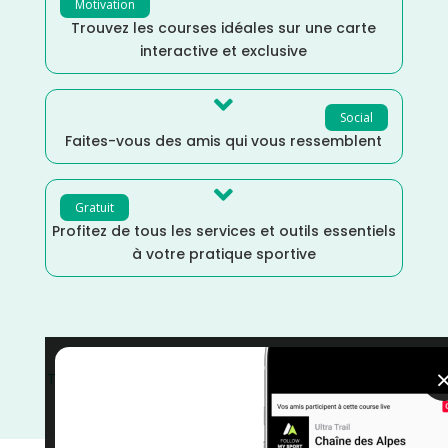
Motivation
Trouvez les courses idéales sur une carte
interactive et exclusive

Social
Faites-vous des amis qui vous ressemblent

Gratuit
Profitez de tous les services et outils essentiels
à votre pratique sportive
Trail
/
Randonnée
/
Occitanie
/
Marche
/
Mai
/
Lozère
/
France
/
Distance Semi
/
Distance Faible
/
Dénivelé
Elevé
/
courses