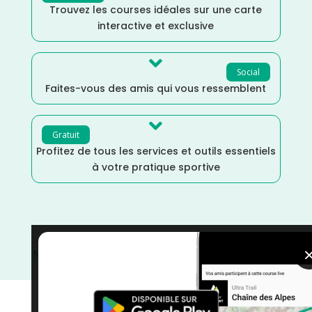
Trouvez les courses idéales sur une carte
interactive et exclusive

Social
Faites-vous des amis qui vous ressemblent

Gratuit
Profitez de tous les services et outils essentiels
à votre pratique sportive
Nouvelle Aquitaine
/
Gironde
/
France
/
Distance Faible
/
Cross
/
courses
/
Course à Pied
/
Août