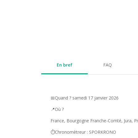
En bref
FAQ
📅Quand ? samedi 17 janvier 2026
📍Où ?
France, Bourgogne Franche-Comté, Jura, 
⏱️Chronomètreur : SPORKRONO