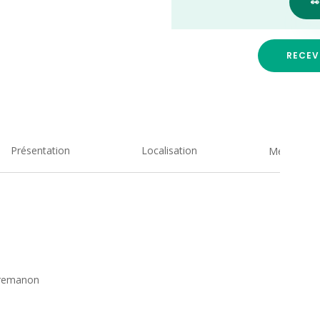

RECEV
Présentation
Localisation
Medias
Premanon