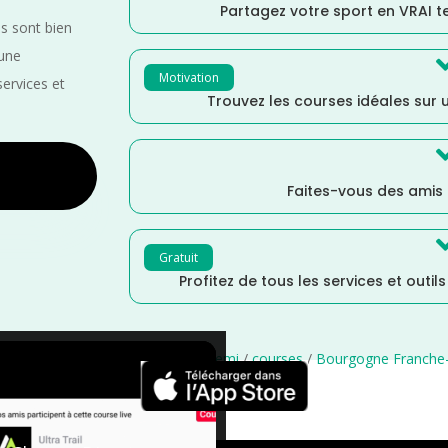
Partagez votre sport en VRAI 
es sont bien
 une
Motivation
services et
Trouvez les courses idéales sur u
Faites-vous des amis
Gratuit
Profitez de tous les services et outil
Jura
/
Janvier
/
France
/
Distance Semi
/
courses
/
Bourgogne Franche
×