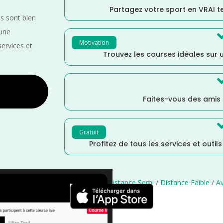
Partagez votre sport en VRAI 
es sont bien
 une
Motivation
services et
Trouvez les courses idéales sur u
Faites-vous des amis
Gratuit
Profitez de tous les services et outil
lle Aquitaine
/
Landes
/
France
/
Distance Semi
/
Distance Faible
/
Av
×