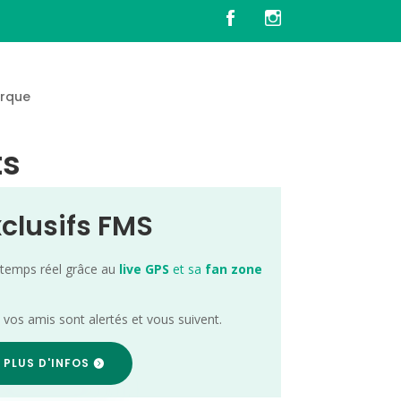
rque
ts
xclusifs FMS
 temps réel grâce au
live GPS
et sa
fan zone
; vos amis sont alertés et vous suivent.
 PLUS D'INFOS