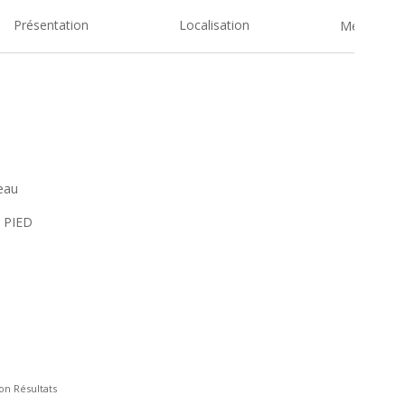
Présentation
Localisation
Medias
reau
 PIED
on Résultats