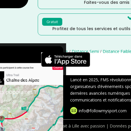
Faites-vous des amis
Gratuit
Profitez de tous les services et outil
e
/
Novembre
/
Normandie
/
France
/
Distance Semi
/
Distance Faibl
×
Chat en Direct
Lancé en 2025, FMS révolutionne 
organisateurs d’événements sport
es populaires
dernières avancées numériques : s
communications et notifications 
 des courses
avoir sur le suivi live FMS
info@followmysport.com

 © 2026 Tous droits réservés | Fait à Lille avec passion |
Données pe