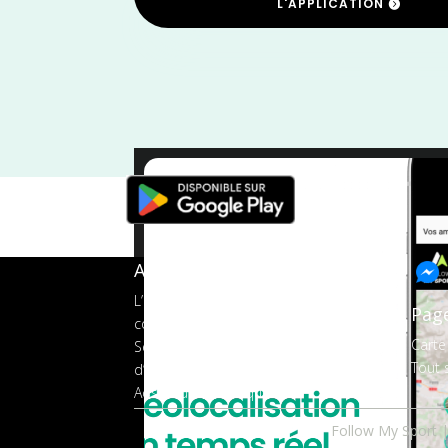
L'APPLICATION
Trail
/
Orn
A propos de FMS
L’application tout-en-un pour les
Pag
coureurs
Carte
Services aux organisateurs
Tout s
d’événements
Ads pour les marques
Follow My Sport |