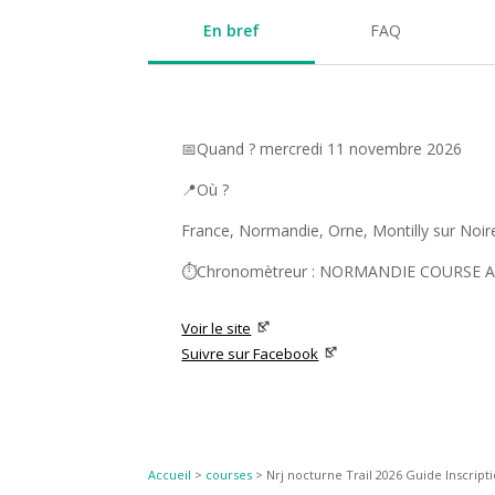
En bref
FAQ
📅Quand ? mercredi 11 novembre 2026
📍Où ?
France, Normandie, Orne, Montilly sur Noi
⏱️Chronomètreur : NORMANDIE COURSE A
Voir le site
Suivre sur Facebook
Accueil
>
courses
>
Nrj nocturne Trail 2026 Guide Inscripti