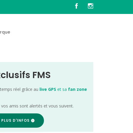
rque
xclusifs FMS
 temps réel grâce au
live GPS
et sa
fan zone
; vos amis sont alertés et vous suivent.
 PLUS D'INFOS