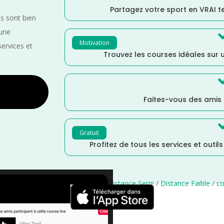
Partagez votre sport en VRAI 
es sont bien
 une
Motivation
services et
Trouvez les courses idéales sur u
Faites-vous des amis
Gratuit
Profitez de tous les services et outil
/
Occitanie
/
Mai
/
Gers
/
France
/
Distance Semi
/
Distance Faible
/
co
×