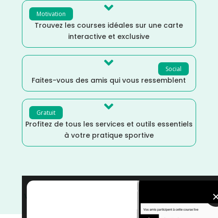

Motivation
Trouvez les courses idéales sur une carte
interactive et exclusive

Social
Faites-vous des amis qui vous ressemblent

Gratuit
Profitez de tous les services et outils essentiels
à votre pratique sportive
Vosges
/
Juillet
/
Grand Est
/
France
/
Distance Faible
/
Course sur Route
/
Course à Pied
/
courses