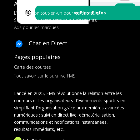
A propos de FMS
🔇
👀 Plus d'Infos
L’application tout-en-un pour les coureurs
Services aux organisateurs d’événements
Ads pour les marques
Chat en Direct
Pages populaires
Carte des courses
Tout savoir sur le suivi live FMS
Lancé en 2025, FMS révolutionne la relation entre les
coureurs et les organisateurs d’événements sportifs en
simplifiant l’organisation grâce aux dernières avancées
numériques : suivi en direct live, dématérialisation,
communications et notifications instantanées,
résultats immédiats, etc..