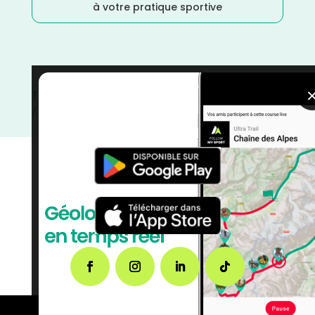
à votre pratique sportive
Trail
/
Pyrénées Atlantiques
/
Nouvelle Aquitaine
/
Mars
/
Marche Nordique
/
Marche
/
France
/
Distance Semi
/
Distance Faible
/
Dénivelé Elevé
/
courses