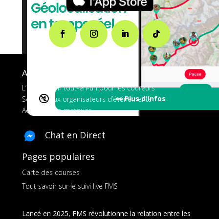
A propos de FMS
L’application tout-en-un pour les coureurs
🔇
👀 Plus d'Infos
Services aux organisateurs d’événements
Ads pour les marques
Chat en Direct
Pages populaires
Carte des courses
Tout savoir sur le suivi live FMS
Lancé en 2025, FMS révolutionne la relation entre les