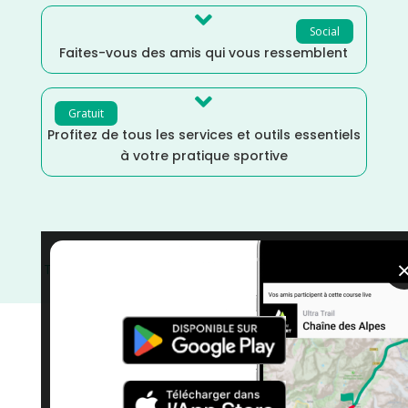

Social
Faites-vous des amis qui vous ressemblent

Gratuit
Profitez de tous les services et outils essentiels
à votre pratique sportive
Trail
/
Juillet
/
Isère
/
France
/
Distance Semi
/
Dénivelé
Plat
/
courses
/
Auvergne Rhône Alpes