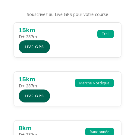
Souscrivez au Live GPS pour votre course
15km
Trail
D+ 287m
LIVE GPS
15km
Marche Nordique
D+ 287m
LIVE GPS
8km
Randonnée
D+ 287m