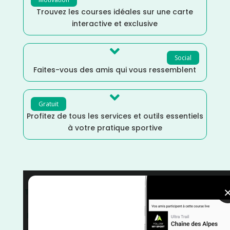
Trouvez les courses idéales sur une carte
interactive et exclusive

Social
Faites-vous des amis qui vous ressemblent

Gratuit
Profitez de tous les services et outils essentiels
à votre pratique sportive
Trail
/
Septembre
/
Oise
/
Marche Nordique
/
Marche
/
Hauts de France
/
France
/
Distance Semi
/
Distance
Marathon
/
Distance Faible
/
Dénivelé Plat
/
Dénivelé
Faible
/
courses