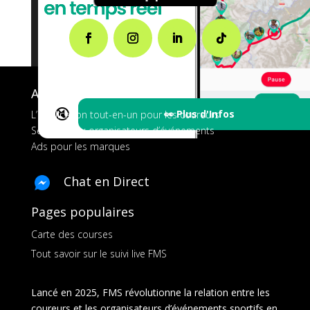
A propos de FMS
🔇
👀 Plus d'Infos
L’application tout-en-un pour les coureurs
Services aux organisateurs d’événements
Ads pour les marques
Chat en Direct
Pages populaires
Carte des courses
Tout savoir sur le suivi live FMS
Lancé en 2025, FMS révolutionne la relation entre les
coureurs et les organisateurs d’événements sportifs en