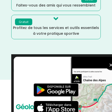
Faites-vous des amis qui vous ressemblent

Gratuit
Profitez de tous les services et outils essentiels
à votre pratique sportive
Saône et Loire
/
France
/
Distance Marathon
/
Dénivelé Plat
/
courses
/
Course sur Route
/
Course à
Pied
/
Bourgogne Franche-Comté
/
Avril