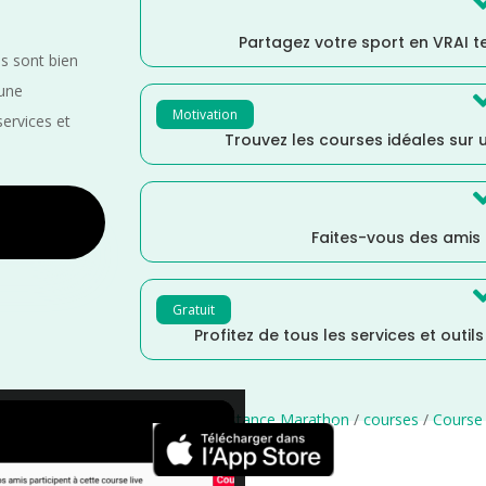
Partagez votre sport en VRAI 
es sont bien
 une
Motivation
services et
Trouvez les courses idéales sur u
Faites-vous des amis
Gratuit
Profitez de tous les services et outil
oire
/
Maine et Loire
/
France
/
Distance Marathon
/
courses
/
Course
×