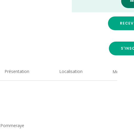

RECEV
S'INS
Présentation
Localisation
Medias
 La Pommeraye