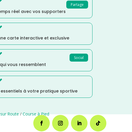

Partage
temps réel avec vos supporters

ne carte interactive et exclusive

Social
 qui vous ressemblent

s essentiels à votre pratique sportive
 sur Route
/
Course à Pied