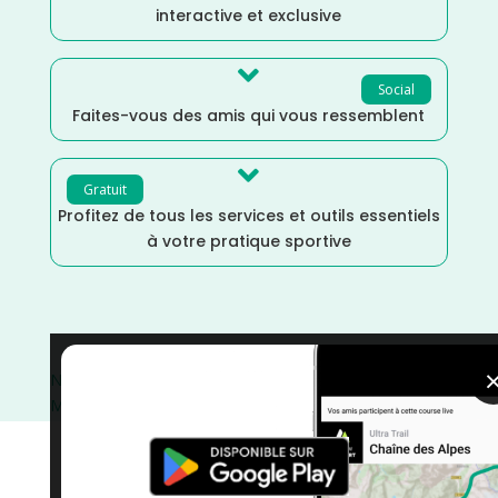
interactive et exclusive

Social
Faites-vous des amis qui vous ressemblent

Gratuit
Profitez de tous les services et outils essentiels
à votre pratique sportive
Nouvelle Aquitaine
/
Mars
/
Gironde
/
France
/
Distance
Marathon
/
courses
/
Course sur Route
/
Course à Pied