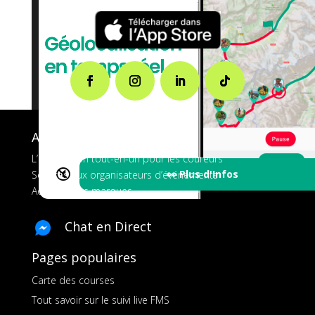
A propos de FMS
L’application tout-en-un pour les coureurs
🔇
👀 Plus d'Infos
Services aux organisateurs d’événements
Ads pour les marques
Chat en Direct
Pages populaires
Carte des courses
Tout savoir sur le suivi live FMS