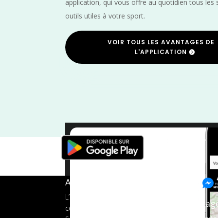
application, qui vous offre au quotidien tous les 
outils utiles à votre sport.
VOIR TOUS LES AVANTAGES DE
L'APPLICATION
Trail
/
Nouve
A propos de FMS
L’application tout-en-un pour les
Pag
coureurs