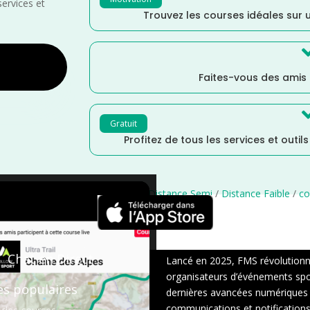
services et
Trouvez les courses idéales sur u
Faites-vous des amis
Gratuit
Profitez de tous les services et outil
lle Aquitaine
/
Landes
/
France
/
Distance Semi
/
Distance Faible
/
co
×
Chat en Direct
Lancé en 2025, FMS révolutionne 
organisateurs d’événements sport
es populaires
dernières avancées numériques : s
communications et notifications 