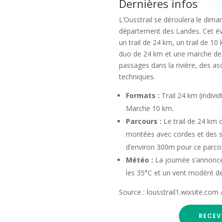
Dernières infos
L’Ousstrail se déroulera le dim
département des Landes. Cet év
un trail de 24 km, un trail de 10
duo de 24 km et une marche de 
passages dans la rivière, des a
techniques.
Formats :
Trail 24 km (indivi
Marche 10 km.
Parcours :
Le trail de 24 km 
montées avec cordes et des si
d’environ 300m pour ce parco
Météo :
La journée s’annonce
les 35°C et un vent modéré d
Source : lousstrail1.wixsite.
RECEV