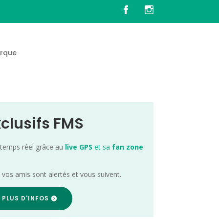
rque
xclusifs FMS
 temps réel grâce au
live GPS
et sa
fan zone
; vos amis sont alertés et vous suivent.
 PLUS D'INFOS