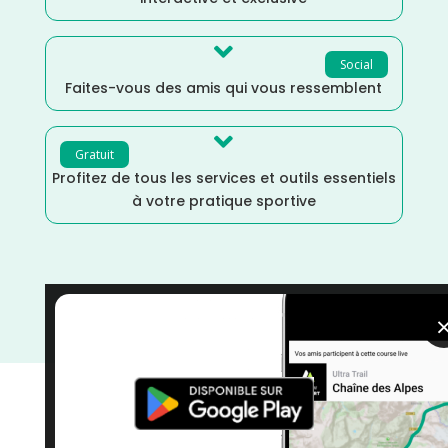

Social
Faites-vous des amis qui vous ressemblent

Gratuit
Profitez de tous les services et outils essentiels
à votre pratique sportive
Trail
/
Meurthe et Moselle
/
Grand Est
/
France
/
Distance Semi
/
Distance Marathon
/
courses
/
Avril