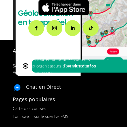
A propos de FMS
L’application tout-en-un pour les coureurs
🔇
👀 Plus d'Infos
Services aux organisateurs d’événements
Ads pour les marques
Chat en Direct
Pages populaires
Carte des courses
Tout savoir sur le suivi live FMS