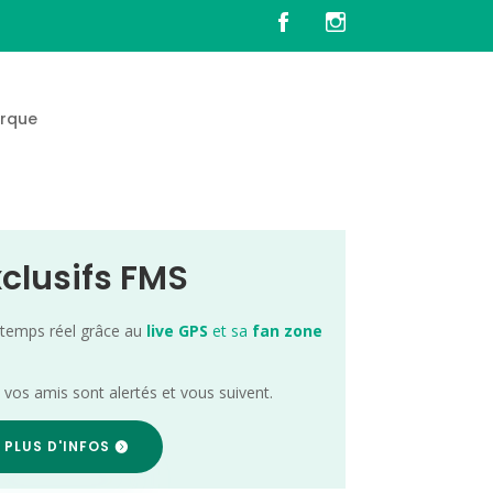
rque
xclusifs FMS
 temps réel grâce au
live GPS
et sa
fan zone
; vos amis sont alertés et vous suivent.
 PLUS D'INFOS