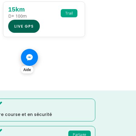
15km
Trail
D+ 100m
LIVE GPS
Aide

e course et en sécurité

Partage