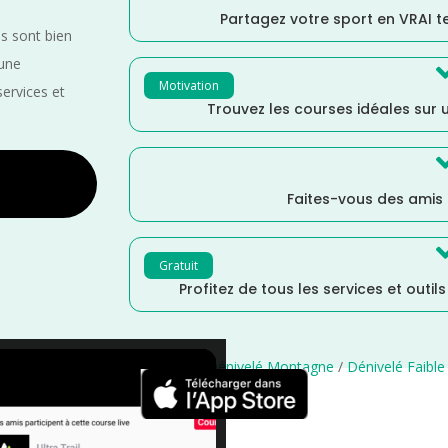
Partagez votre sport en VRAI 
es sont bien
 une
Motivation
services et
Trouvez les courses idéales sur u
Faites-vous des amis
Gratuit
Profitez de tous les services et outil
istance Semi
/
Distance Faible
/
Dénivelé Montagne
/
Dénivelé Faible
×