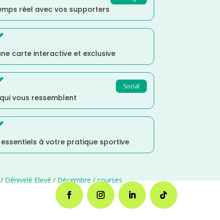
temps réel avec vos supporters

ne carte interactive et exclusive

Social
 qui vous ressemblent

s essentiels à votre pratique sportive
/
Dénivelé Elevé
/
Décembre
/
courses