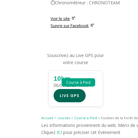
⏱️Chronomètreur : CHRONOTEAM
Voir le site
Suivre sur Facebook
Souscrivez au Live GPS pour
votre course
10km
Course à Pied
06/09/2026 10:00
LIVE GPS
Accueil
>
courses
>
Course à Pied
>
Foulées de la Forêt de
Les informations proviennent du web. Merci de vé
Cliquez
ICI
pour préciser cet Evènement