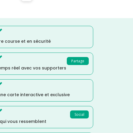

e course et en sécurité

Partage
temps réel avec vos supporters

ne carte interactive et exclusive

Social
 qui vous ressemblent