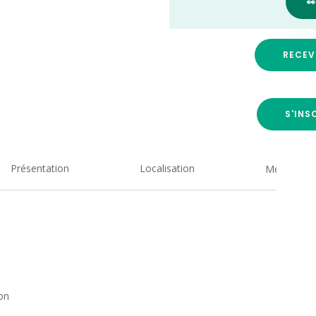

RECEV
S'INS
Présentation
Localisation
Medias
son