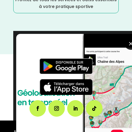
à votre pratique sportive
Pas de Calais
/
Juillet
/
Hauts de France
/
France
/
Distance Faible
/
courses
/
Course à Pied
A propos de FMS