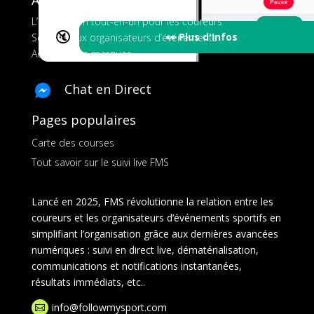
L’application tout-en-un pour les coureurs
🔇
👀 Plus d'Infos
Services aux organisateurs d’événements
Ads pour les marques
Chat en Direct
Pages populaires
Carte des courses
Tout savoir sur le suivi live FMS
Lancé en 2025, FMS révolutionne la relation entre les
coureurs et les organisateurs d’événements sportifs en
simplifiant l’organisation grâce aux dernières avancées
numériques : suivi en direct live, dématérialisation,
communications et notifications instantanées,
résultats immédiats, etc..
info@followmysport.com
