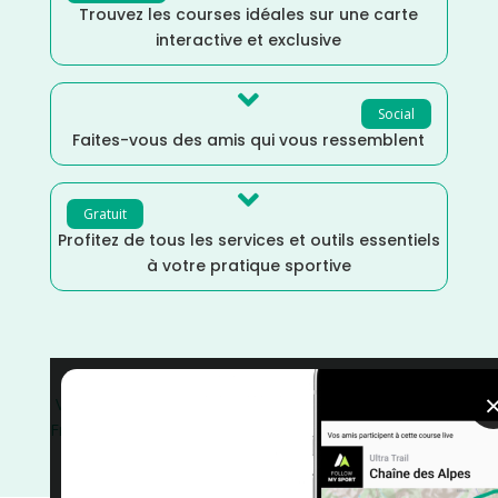
Trouvez les courses idéales sur une carte
interactive et exclusive

Social
Faites-vous des amis qui vous ressemblent

Gratuit
Profitez de tous les services et outils essentiels
à votre pratique sportive
Var
/
Trail
/
Septembre
/
Provence Alpes Côte d'Azur
/
France
/
Distance Semi
/
Distance Marathon
/
Distance
Faible
/
Dénivelé Moyen
/
Dénivelé Montagne
/
Dénivelé Elevé
/
courses