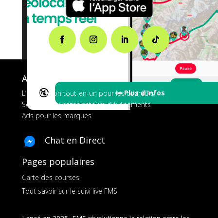
A propos de FMS
🔇
👀 Plus d'Infos
L’application tout-en-un pour les coureurs
Services aux organisateurs d’événements
Ads pour les marques
Chat en Direct
Pages populaires
Carte des courses
Tout savoir sur le suivi live FMS