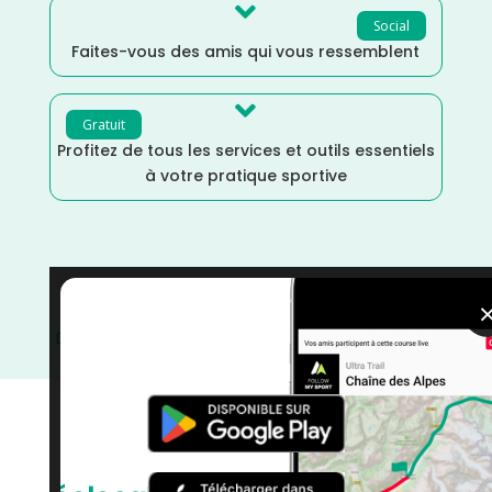

Social
Faites-vous des amis qui vous ressemblent

Gratuit
Profitez de tous les services et outils essentiels
à votre pratique sportive
Trail
/
Occitanie
/
Juin
/
Hautes Pyrénées
/
France
/
Distance Semi
/
Distance 100k
/
Dénivelé Montagne
/
Dénivelé Elevé
/
courses