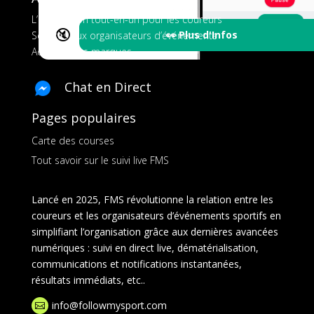
L’application tout-en-un pour les coureurs
🔇
👀 Plus d'Infos
Services aux organisateurs d’événements
Ads pour les marques
Chat en Direct
Pages populaires
Carte des courses
Tout savoir sur le suivi live FMS
Lancé en 2025, FMS révolutionne la relation entre les
coureurs et les organisateurs d’événements sportifs en
simplifiant l’organisation grâce aux dernières avancées
numériques : suivi en direct live, dématérialisation,
communications et notifications instantanées,
résultats immédiats, etc..
info@followmysport.com
