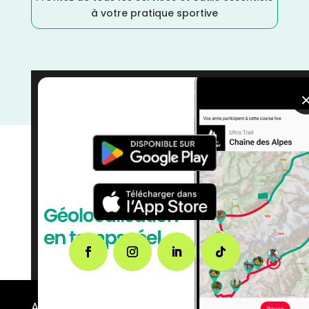
à votre pratique sportive
Puy de Dôme
/
France
/
Distance Faible
/
courses
/
Course à Pied
/
Auvergne Rhône Alpes
/
Août
A propos de FMS