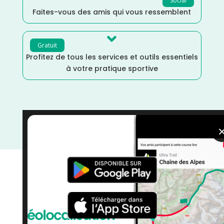
Social
Faites-vous des amis qui vous ressemblent

Gratuit
Profitez de tous les services et outils essentiels
à votre pratique sportive
Octobre
/
Morbihan
/
France
/
Distance Faible
/
courses
/
Course à Pied
/
Bretagne