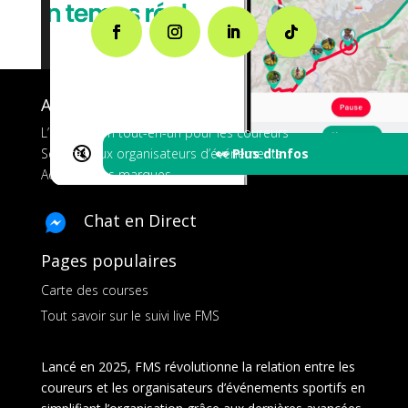
A propos de FMS
L’application tout-en-un pour les coureurs
🔇
👀 Plus d'Infos
Services aux organisateurs d’événements
Ads pour les marques
Chat en Direct
Pages populaires
Carte des courses
Tout savoir sur le suivi live FMS
Lancé en 2025, FMS révolutionne la relation entre les
coureurs et les organisateurs d’événements sportifs en