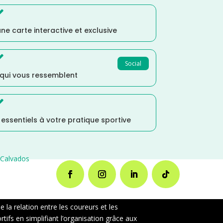

ne carte interactive et exclusive

Social
 qui vous ressemblent

s essentiels à votre pratique sportive
Calvados
la relation entre les coureurs et les
ifs en simplifiant l’organisation grâce aux