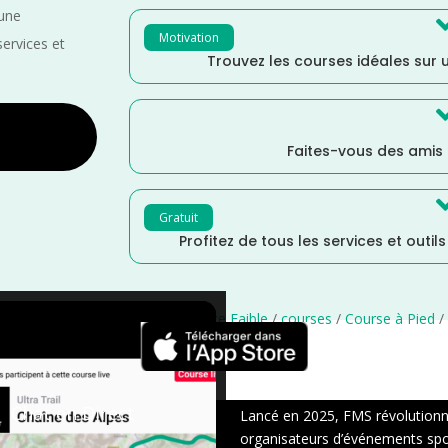
 une
Motivation
services et
Trouvez les courses idéales sur u
Faites-vous des amis
Gratuit
Profitez de tous les services et outil
re
/
Normandie
/
France
/
Distance Faible
/
courses
/
Course à Pied
/
×
Chat en Direct
Lancé en 2025, FMS révolutionne 
organisateurs d’événements sport