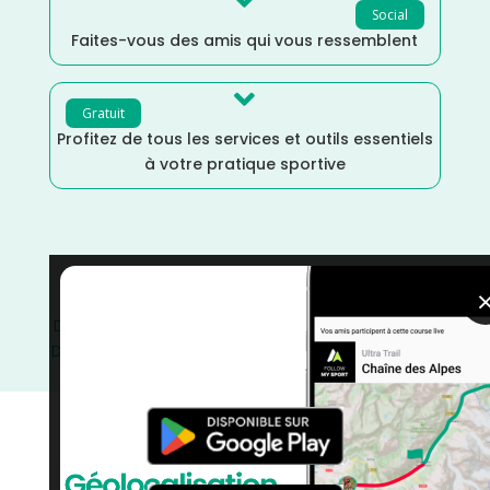

Social
Faites-vous des amis qui vous ressemblent

Gratuit
Profitez de tous les services et outils essentiels
à votre pratique sportive
Trail
/
Septembre
/
Nouvelle Aquitaine
/
France
/
Distance Semi
/
Distance Marathon
/
Distance Faible
/
Dénivelé Moyen
/
Dénivelé Montagne
/
Dénivelé Faible
/
courses
/
Charente