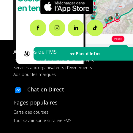
A propos de FMS
🔇
👀 Plus d'Infos
L’application tout-en-un pour les coureurs
Services aux organisateurs d’événements
Ads pour les marques
Chat en Direct
Pages populaires
Carte des courses
Tout savoir sur le suivi live FMS