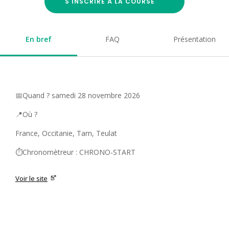
S'INSCRIRE À LA COURSE
En bref
FAQ
Présentation
📅Quand ? samedi 28 novembre 2026
📍Où ?
France, Occitanie, Tarn, Teulat
⏱️Chronomètreur : CHRONO-START
Voir le site