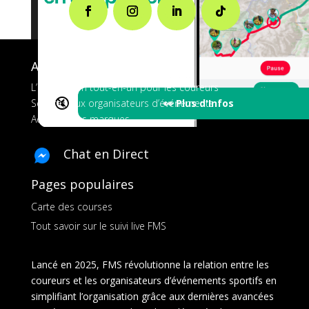
A propos de FMS
L’application tout-en-un pour les coureurs
🔇
👀 Plus d'Infos
Services aux organisateurs d’événements
Ads pour les marques
Chat en Direct
Pages populaires
Carte des courses
Tout savoir sur le suivi live FMS
Lancé en 2025, FMS révolutionne la relation entre les
coureurs et les organisateurs d’événements sportifs en
simplifiant l’organisation grâce aux dernières avancées