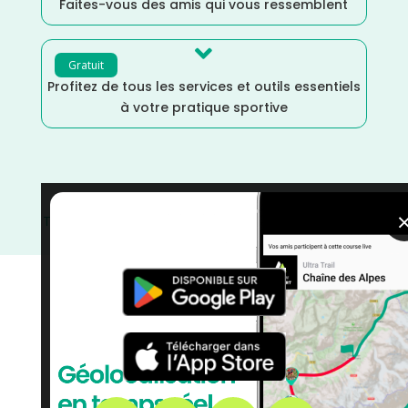
Faites-vous des amis qui vous ressemblent

Gratuit
Profitez de tous les services et outils essentiels
à votre pratique sportive
Trail
/
Tarn
/
Occitanie
/
Novembre
/
France
/
Distance
Semi
/
courses