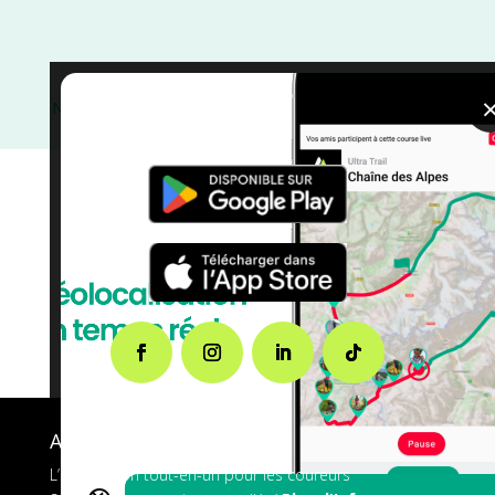
Nouvelle Aquitaine
/
Gironde
/
France
/
Distance Faible
/
courses
/
Course à Pied
/
Août
A propos de FMS
L’application tout-en-un pour les coureurs