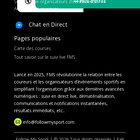
🔇
👀 Plus d'Infos
Services aux organisateurs d’événements
Ads pour les marques
Chat en Direct
Pages populaires
Carte des courses
Tout savoir sur le suivi live FMS
Lancé en 2025, FMS révolutionne la relation entre les
coureurs et les organisateurs d’événements sportifs en
simplifiant l’organisation grâce aux dernières avancées
numériques : suivi en direct live, dématérialisation,
communications et notifications instantanées,
résultats immédiats, etc..
info@followmysport.com

Follow My Sport | © 2026 Tous droits réservés | Fait