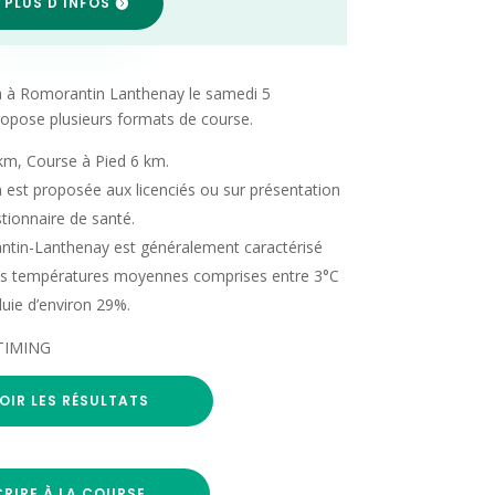
 PLUS D'INFOS
a à Romorantin Lanthenay le samedi 5
opose plusieurs formats de course.
km, Course à Pied 6 km.
est proposée aux licenciés ou sur présentation
stionnaire de santé.
in-Lanthenay est généralement caractérisé
des températures moyennes comprises entre 3°C
luie d’environ 29%.
OTIMING
OIR LES RÉSULTATS
CRIRE À LA COURSE