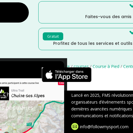
Faites-vous des amis
Gratuit
Profitez de tous les services et outil
France
/
Distance Faible
/
Décembre
/
courses
/
Course à Pied
/
Centr
×
Chat en Direct
Lancé en 2025, FMS révolutionne 
organisateurs d’événements sport
es populaires
dernières avancées numériques : s
communications et notifications 
 des courses
avoir sur le suivi live FMS
info@followmysport.com
