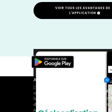
VOIR TOUS LES AVANTAGES DE
L'APPLICATION
Loir et Cher
/
A propos de FMS
L’application tout-en-un pour les
Pag
coureurs
Carte
Services aux organisateurs
Tout s
d’événements
Ads pour les marques