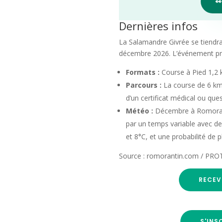

Dernières infos
La Salamandre Givrée se tiendr
décembre 2026. L’événement pr
Formats :
Course à Pied 1,2 
Parcours :
La course de 6 km 
d’un certificat médical ou que
Météo :
Décembre à Romorant
par un temps variable avec 
et 8°C, et une probabilité de p
Source : romorantin.com / PR
RECEV
S'INS