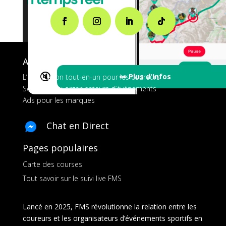
A propos de FMS
🔇
👀 Plus d'Infos
L’application tout-en-un pour les coureurs
Services aux organisateurs d’événements
Ads pour les marques
Chat en Direct
Pages populaires
Carte des courses
Tout savoir sur le suivi live FMS
Lancé en 2025, FMS révolutionne la relation entre les
coureurs et les organisateurs d’événements sportifs en