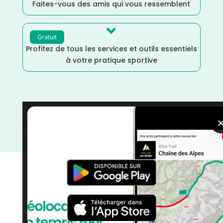
Faites-vous des amis qui vous ressemblent

Gratuit
Profitez de tous les services et outils essentiels
à votre pratique sportive
Val de Marne
/
Sports Multiples
/
Run & Bike
/
Octobre
/
Marche Nordique
/
Marche
/
Île de France
/
France
/
Distance Faible
/
courses
/
Course à Pied