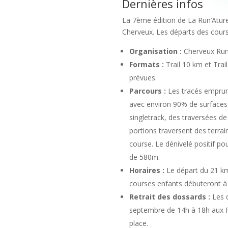
Dernières infos
La 7ème édition de La Run’Atur
Cherveux. Les départs des cours
Organisation :
Cherveux Run’
Formats :
Trail 10 km et Tra
prévues.
Parcours :
Les tracés emprun
avec environ 90% de surfaces 
singletrack, des traversées d
portions traversent des terrai
course. Le dénivelé positif po
de 580m.
Horaires :
Le départ du 21 km 
courses enfants débuteront à 
Retrait des dossards :
Les d
septembre de 14h à 18h aux Fo
place.