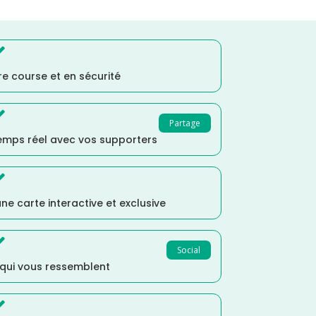

e course et en sécurité

Partage
temps réel avec vos supporters

ne carte interactive et exclusive

Social
 qui vous ressemblent
