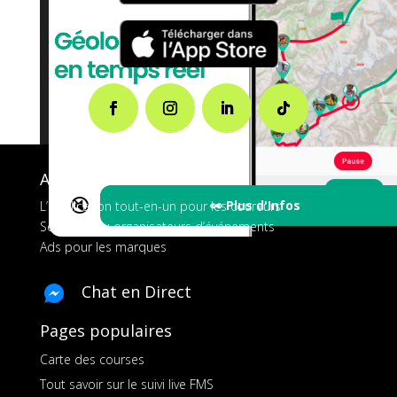
A propos de FMS
🔇
👀 Plus d'Infos
L’application tout-en-un pour les coureurs
Services aux organisateurs d’événements
Ads pour les marques
Chat en Direct
Pages populaires
Carte des courses
Tout savoir sur le suivi live FMS