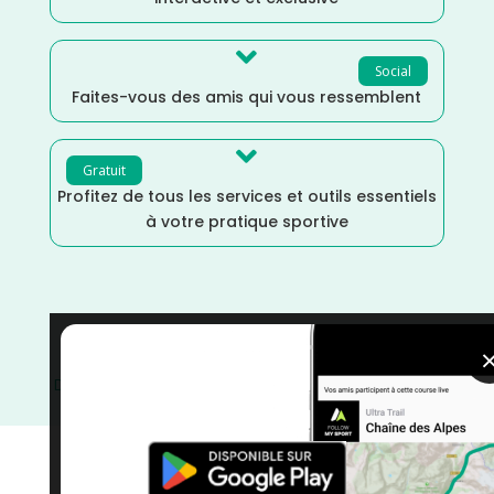

Social
Faites-vous des amis qui vous ressemblent

Gratuit
Profitez de tous les services et outils essentiels
à votre pratique sportive
Trail
/
Provence Alpes Côte d'Azur
/
Mars
/
France
/
Distance Semi
/
Distance Marathon
/
Distance Faible
/
courses
/
Bouches du Rhône