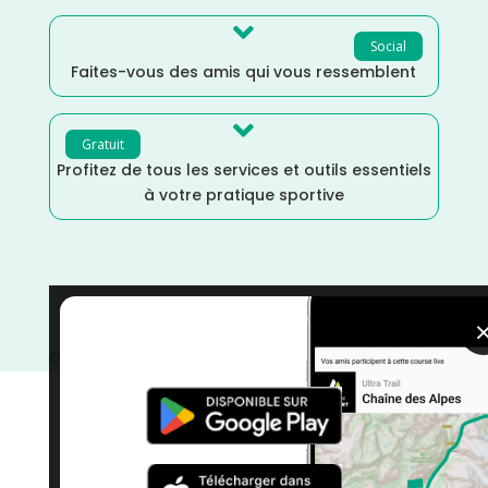

Social
Faites-vous des amis qui vous ressemblent

Gratuit
Profitez de tous les services et outils essentiels
à votre pratique sportive
Savoie
/
France
/
Distance Faible
/
Dénivelé Moyen
/
courses
/
Course à Pied
/
Auvergne Rhône Alpes
/
Août