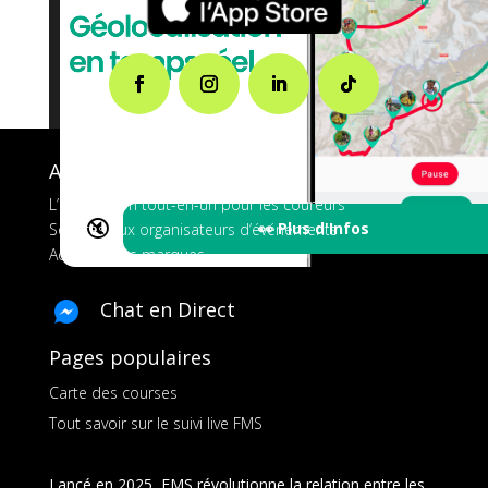
A propos de FMS
L’application tout-en-un pour les coureurs
🔇
👀 Plus d'Infos
Services aux organisateurs d’événements
Ads pour les marques
Chat en Direct
Pages populaires
Carte des courses
Tout savoir sur le suivi live FMS
Lancé en 2025, FMS révolutionne la relation entre les