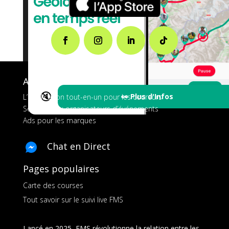
A propos de FMS
🔇
👀 Plus d'Infos
L’application tout-en-un pour les coureurs
Services aux organisateurs d’événements
Ads pour les marques
Chat en Direct
Pages populaires
Carte des courses
Tout savoir sur le suivi live FMS
Lancé en 2025, FMS révolutionne la relation entre les