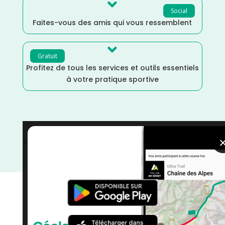

Social
Faites-vous des amis qui vous ressemblent

Gratuit
Profitez de tous les services et outils essentiels
à votre pratique sportive
Trail
/
Septembre
/
Seine et Marne
/
Marche Nordique
/
Marche
/
Île de France
/
France
/
Distance Semi
/
Distance Faible
/
Dénivelé Moyen
/
courses