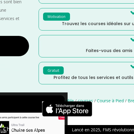
es sont bien
 une
Motivation
services et
Trouvez les courses idéales sur u
Faites-vous des amis
Gratuit
Profitez de tous les services et outil
Ille et Vilaine
/
France
/
Distance Faible
/
courses
/
Course à Pied
/
Br
×
Chat en Direct
Lancé en 2025, FMS révolutionne 