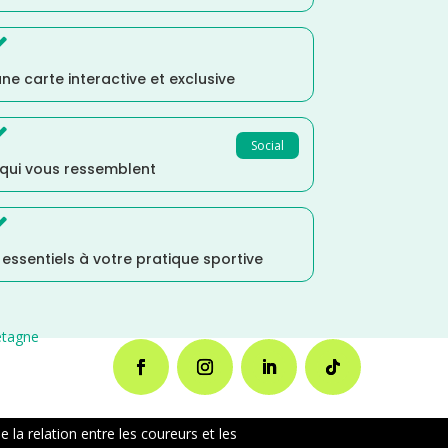

ne carte interactive et exclusive

Social
 qui vous ressemblent

s essentiels à votre pratique sportive
etagne
la relation entre les coureurs et les