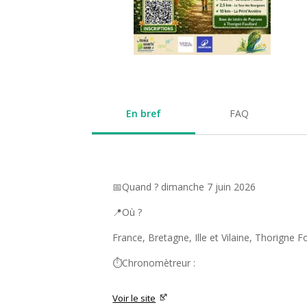
En bref
FAQ
📅Quand ? dimanche 7 juin 2026
📍Où ?
France, Bretagne, Ille et Vilaine, Thorigne Fo
⏱️Chronomètreur :
Voir le site