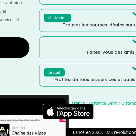
es sont bien
 une
Motivation
services et
Trouvez les courses idéales sur u
Faites-vous des amis
Gratuit
Profitez de tous les services et outil
 Nordique
/
Marche
/
Île de France
/
France
/
Distance Semi
/
Distanc
×
Chat en Direct
Lancé en 2025, FMS révolutionne 