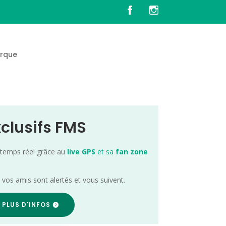
rque
xclusifs FMS
 temps réel grâce au
live GPS
et sa
fan zone
; vos amis sont alertés et vous suivent.
 PLUS D'INFOS