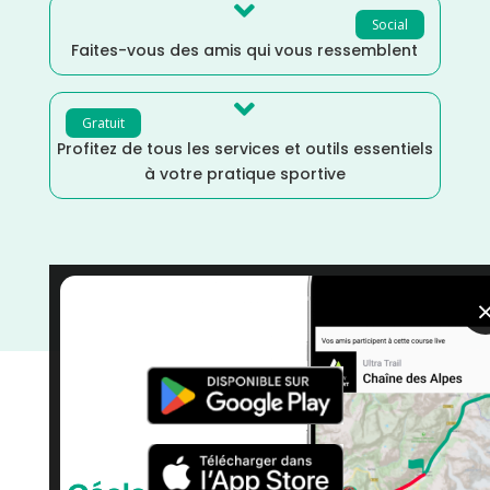

Social
Faites-vous des amis qui vous ressemblent

Gratuit
Profitez de tous les services et outils essentiels
à votre pratique sportive
Trail
/
Septembre
/
Nouvelle Aquitaine
/
Landes
/
France
/
Distance Semi
/
Distance Faible
/
courses