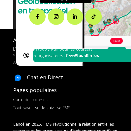
A propos de FMS
L’application tout-en-un pour les coureurs
🔇
👀 Plus d'Infos
Services aux organisateurs d’événements
Ads pour les marques
Chat en Direct
Pages populaires
Carte des courses
Tout savoir sur le suivi live FMS
Lancé en 2025, FMS révolutionne la relation entre les
coureurs et les organisateurs d’événements sportifs en