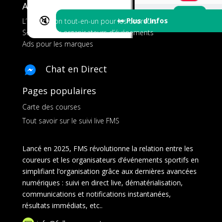
A propos de FMS
🔇
👀 Plus d'Infos
L’application tout-en-un pour les coureurs
Services aux organisateurs d’événements
Ads pour les marques
Chat en Direct
Pages populaires
Carte des courses
Tout savoir sur le suivi live FMS
Lancé en 2025, FMS révolutionne la relation entre les
coureurs et les organisateurs d’événements sportifs en
simplifiant l’organisation grâce aux dernières avancées
numériques : suivi en direct live, dématérialisation,
communications et notifications instantanées,
résultats immédiats, etc..