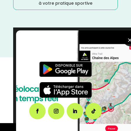
à votre pratique sportive
Seine Maritime
/
Normandie
/
Marche Nordique
/
Marche
/
Juin
/
France
/
Distance Faible
/
courses
/
Course à Pied