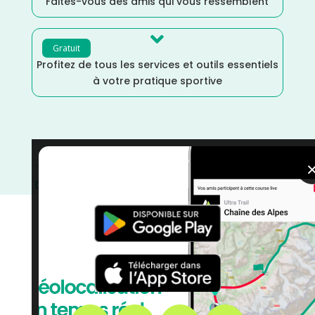
Faites-vous des amis qui vous ressemblent

Gratuit
Profitez de tous les services et outils essentiels
à votre pratique sportive
Trail
/
Juillet
/
Haute Savoie
/
France
/
Distance Semi
/
Dénivelé Montagne
/
courses
/
Auvergne Rhône Alpes