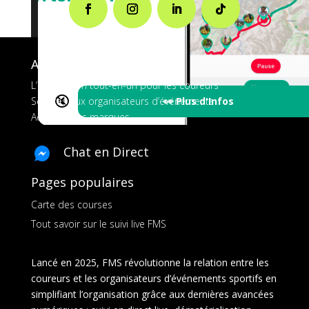
A propos de FMS
L’application tout-en-un pour les coureurs
🔇
👀 Plus d'Infos
Services aux organisateurs d’événements
Ads pour les marques
Chat en Direct
Pages populaires
Carte des courses
Tout savoir sur le suivi live FMS
Lancé en 2025, FMS révolutionne la relation entre les
coureurs et les organisateurs d’événements sportifs en
simplifiant l’organisation grâce aux dernières avancées