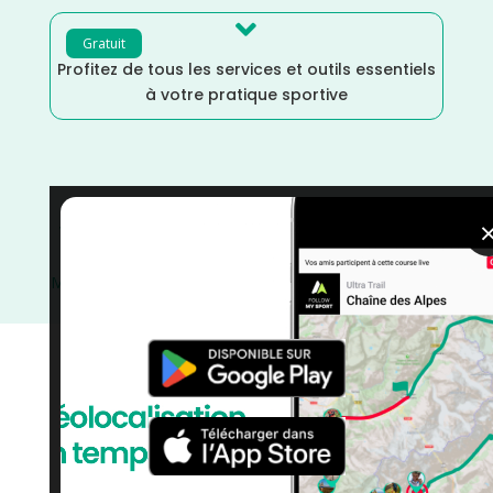

Gratuit
Profitez de tous les services et outils essentiels
à votre pratique sportive
Vendée
/
Trail
/
Pays de la Loire
/
Marche Nordique
/
Marche
/
Mai
/
France
/
Distance Semi
/
Distance
Marathon
/
Distance 100k
/
Dénivelé Moyen
/
Dénivelé
Faible
/
Dénivelé Elevé
/
courses