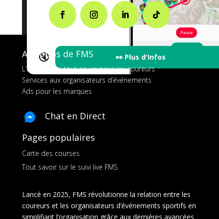
A propos de FMS
🔇
👀 Plus d'Infos
L’application tout-en-un pour les coureurs
Services aux organisateurs d’événements
Ads pour les marques
Chat en Direct
Pages populaires
Carte des courses
Tout savoir sur le suivi live FMS
Lancé en 2025, FMS révolutionne la relation entre les
coureurs et les organisateurs d’événements sportifs en
simplifiant l’organisation grâce aux dernières avancées